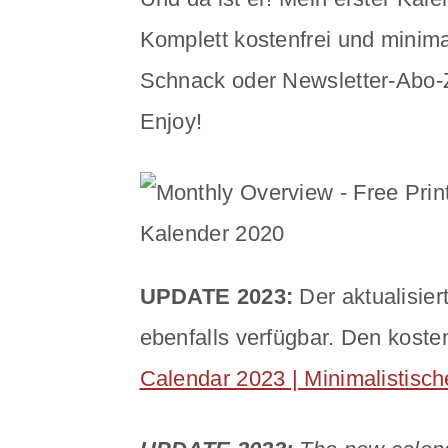
n
m
Komplett kostenfrei und minima
c
a
Schnack oder Newsletter-Abo-Zw
o
r
Enjoy!
n
y
t
s
e
i
n
d
UPDATE 2023:
Der aktualisier
t
e
ebenfalls verfügbar. Den koste
b
Calendar 2023 | Minimalistisc
a
r