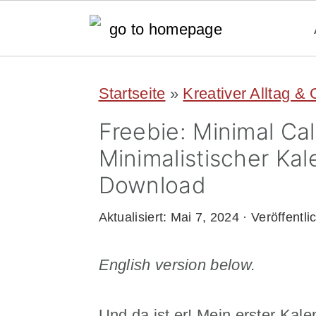
S
S
Startseite
»
Kreativer Alltag &
k
k
Freebie: Minimal Ca
i
i
Minimalistischer Kal
p
p
Download
t
t
o
o
Aktualisiert:
Mai 7, 2024
· Veröffentli
m
p
English version below.
a
r
i
i
Und da ist er! Mein erster Kal