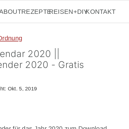
ABOUT
REZEPTE
REISEN+DIY
KONTAKT
 Ordnung
lendar 2020 ||
ender 2020 - Gratis
cht:
Okt. 5, 2019
ender für das Jahr 2020 zum Download.