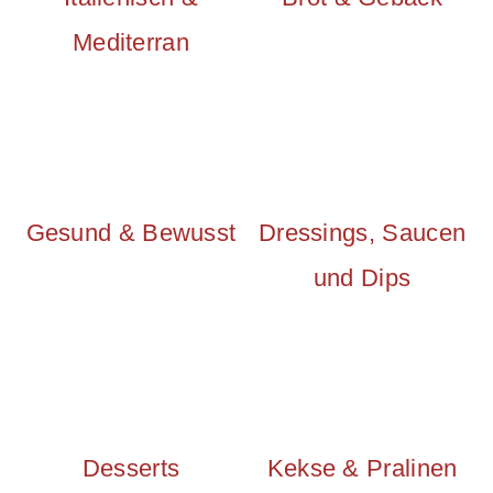
n
m
Mediterran
c
a
o
r
n
y
t
s
Gesund & Bewusst
Dressings, Saucen
e
i
und Dips
n
d
t
e
b
a
Desserts
Kekse & Pralinen
r