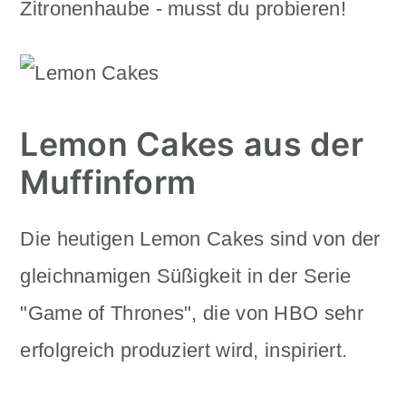
Zitronenhaube - musst du probieren!
n
m
c
a
o
r
n
y
Lemon Cakes aus der
t
s
Muffinform
e
i
Die heutigen Lemon Cakes sind von der
n
d
gleichnamigen Süßigkeit in der Serie
t
e
"Game of Thrones", die von HBO sehr
b
erfolgreich produziert wird, inspiriert.
a
r