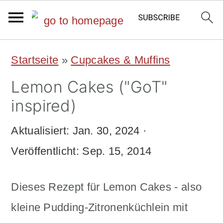
S
S
Startseite
»
Cupcakes & Muffins
k
k
Lemon Cakes ("GoT"
i
i
inspired)
p
p
Aktualisiert:
Jan. 30, 2024
·
t
t
Veröffentlicht:
Sep. 15, 2014
o
o
m
p
Dieses Rezept für Lemon Cakes - also
a
r
kleine Pudding-Zitronenküchlein mit
i
i