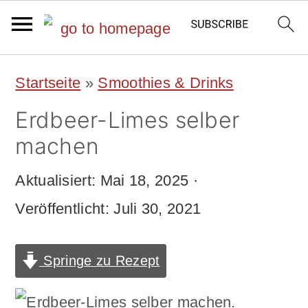
S
S
Startseite
»
Smoothies & Drinks
k
k
Erdbeer-Limes selber
i
i
machen
p
p
Aktualisiert:
Mai 18, 2025
·
t
t
Veröffentlicht:
Juli 30, 2021
o
o
m
p
Springe zu Rezept
a
r
i
i