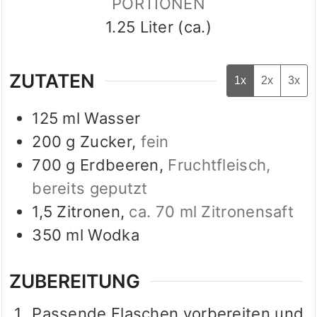
PORTIONEN
1.25
Liter (ca.)
ZUTATEN
1x
2x
3x
125
ml
Wasser
200
g
Zucker
,
fein
700
g
Erdbeeren
,
Fruchtfleisch,
bereits geputzt
1,5
Zitronen
,
ca. 70 ml Zitronensaft
350
ml
Wodka
ZUBEREITUNG
Passende Flaschen vorbereiten und