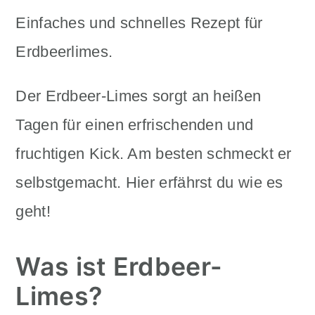
n
m
c
a
o
r
Der Erdbeer-Limes sorgt an heißen
n
y
Tagen für einen erfrischenden und
t
s
fruchtigen Kick. Am besten schmeckt er
e
i
selbstgemacht. Hier erfährst du wie es
n
d
geht!
t
e
b
Was ist Erdbeer-
a
Limes?
r