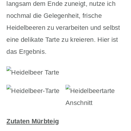
langsam dem Ende zuneigt, nutze ich
n
m
nochmal die Gelegenheit, frische
c
a
Heidelbeeren zu verarbeiten und selbst
o
r
eine delikate Tarte zu kreieren. Hier ist
n
y
das Ergebnis.
t
s
e
i
n
d
t
e
b
a
Zutaten Mürbteig
r