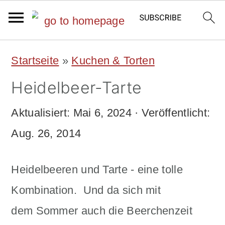
S
S
Startseite
»
Kuchen & Torten
k
k
Heidelbeer-Tarte
i
i
p
p
Aktualisiert:
Mai 6, 2024
· Veröffentlicht:
t
t
Aug. 26, 2014
o
o
Heidelbeeren und Tarte - eine tolle
m
p
Kombination. Und da sich mit
a
r
dem Sommer auch die Beerchenzeit
i
i