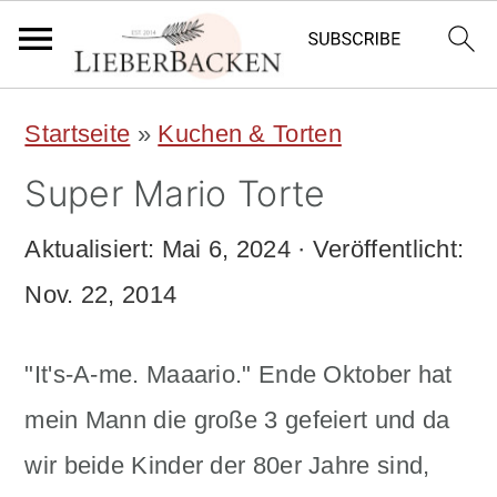
S
S
Startseite
»
Kuchen & Torten
k
k
Super Mario Torte
i
i
p
p
Aktualisiert:
Mai 6, 2024
· Veröffentlicht:
t
t
Nov. 22, 2014
o
o
"It's-A-me. Maaario." Ende Oktober hat
m
p
mein Mann die große 3 gefeiert und da
a
r
wir beide Kinder der 80er Jahre sind,
i
i