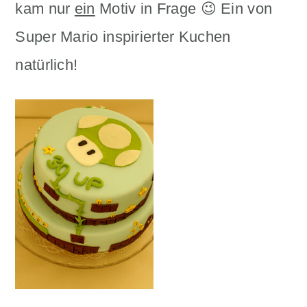
kam nur
ein
Motiv in Frage 😉 Ein von
n
m
Super Mario inspirierter Kuchen
c
a
natürlich!
o
r
n
y
t
s
e
i
n
d
t
e
b
a
r