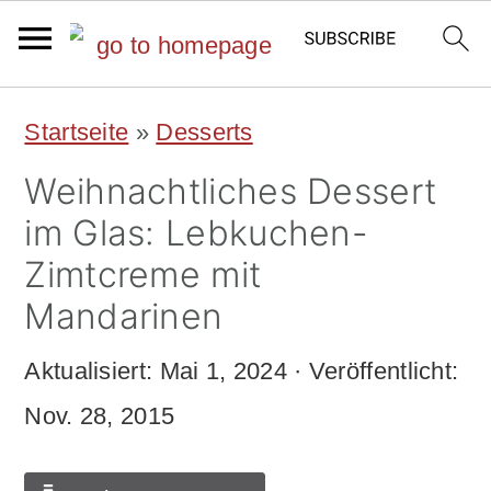
S
S
Startseite
»
Desserts
k
k
Weihnachtliches Dessert
i
i
im Glas: Lebkuchen-
p
p
Zimtcreme mit
t
t
Mandarinen
o
o
Aktualisiert:
Mai 1, 2024
· Veröffentlicht:
m
p
Nov. 28, 2015
a
r
i
i