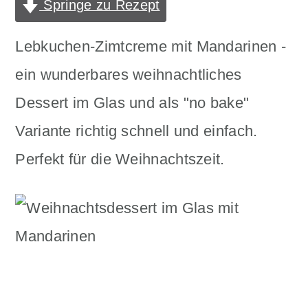
Springe zu Rezept
n
m
c
a
Lebkuchen-Zimtcreme mit Mandarinen -
o
r
ein wunderbares weihnachtliches
n
y
Dessert im Glas und als "no bake"
t
s
Variante richtig schnell und einfach.
e
i
Perfekt für die Weihnachtszeit.
n
d
t
e
b
a
r