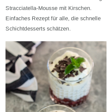
n
m
Stracciatella-Mousse mit Kirschen.
c
a
Einfaches Rezept für alle, die schnelle
o
r
Schichtdesserts schätzen.
n
y
t
s
e
i
n
d
t
e
b
a
r