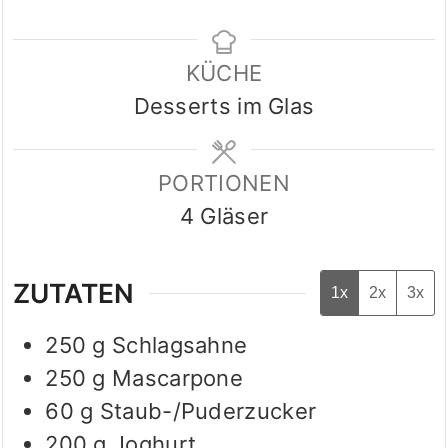
KÜCHE
Desserts im Glas
PORTIONEN
4
Gläser
ZUTATEN
1x
2x
3x
250
g
Schlagsahne
250
g
Mascarpone
60
g
Staub-/Puderzucker
200
g
Joghurt