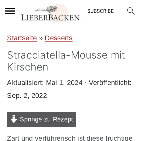
S
S
Startseite
»
Desserts
k
k
Stracciatella-Mousse mit
i
i
Kirschen
p
p
Aktualisiert:
Mai 1, 2024
· Veröffentlicht:
t
t
Sep. 2, 2022
o
o
m
p
Springe zu Rezept
a
r
i
i
Zart und verführerisch ist diese fruchtige