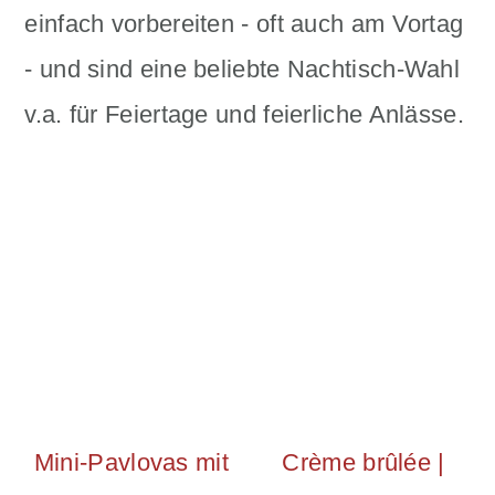
n
m
einfach vorbereiten - oft auch am Vortag
c
a
- und sind eine beliebte Nachtisch-Wahl
o
r
v.a. für Feiertage und feierliche Anlässe.
n
y
t
s
e
i
n
d
t
e
b
a
Mini-Pavlovas mit
Crème brûlée |
r