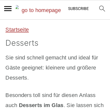
S
S
Startseite
k
k
Desserts
i
i
p
p
Sie sind schnell gemacht und ideal für
t
t
Gäste geeignet: kleinere und größere
o
o
Desserts.
m
p
a
r
Besonders toll sind für diesen Anlass
i
i
auch
Desserts im Glas
. Sie lassen sich