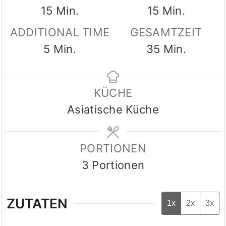
Minuten
Minuten
15
Min.
15
Min.
ADDITIONAL TIME
GESAMTZEIT
Minuten
Minuten
5
Min.
35
Min.
KÜCHE
Asiatische Küche
PORTIONEN
3
Portionen
ZUTATEN
1x
2x
3x