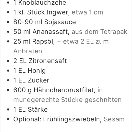
1
Knoblauchzehe
1
kl. Stück
Ingwer
,
etwa 1 cm
80-90
ml
Sojasauce
50
ml
Ananassaft
,
aus dem Tetrapak
25
ml
Rapsöl
,
+ etwa 2 EL zum
Anbraten
2
EL
Zitronensaft
1
EL
Honig
1
EL
Zucker
600
g
Hähnchenbrustfilet
,
in
mundgerechte Stücke geschnitten
1
EL
Stärke
Optional: Frühlingszwiebeln
,
Sesam