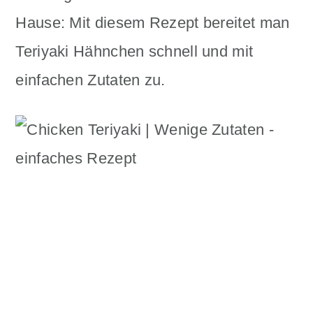
n
m
Hause: Mit diesem Rezept bereitet man
c
a
Teriyaki Hähnchen schnell und mit
o
r
einfachen Zutaten zu.
n
y
t
s
e
i
n
d
t
e
b
a
r