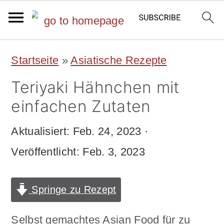
S
S
Startseite
»
Asiatische Rezepte
k
k
Teriyaki Hähnchen mit
i
i
einfachen Zutaten
p
p
Aktualisiert:
Feb. 24, 2023
·
t
t
Veröffentlicht:
Feb. 3, 2023
o
o
m
p
Springe zu Rezept
a
r
i
i
Selbst gemachtes Asian Food für zu