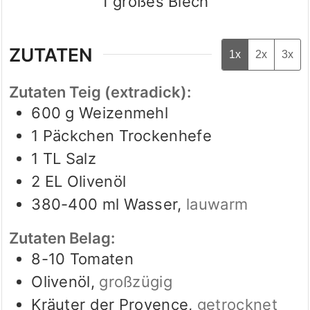
1
großes Blech
ZUTATEN
1x
2x
3x
Zutaten Teig (extradick):
600
g
Weizenmehl
1
Päckchen
Trockenhefe
1
TL
Salz
2
EL
Olivenöl
380-400
ml
Wasser
,
lauwarm
Zutaten Belag:
8-10
Tomaten
Olivenöl
,
großzügig
Kräuter der Provence
,
getrocknet