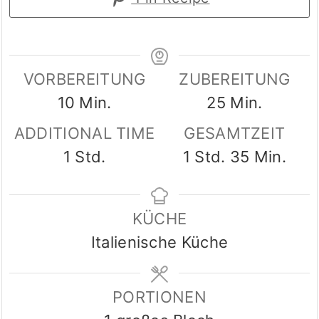
VORBEREITUNG
ZUBEREITUNG
Minuten
Minuten
10
Min.
25
Min.
ADDITIONAL TIME
GESAMTZEIT
Stunde
Stunde
Minuten
1
Std.
1
Std.
35
Min.
KÜCHE
Italienische Küche
PORTIONEN