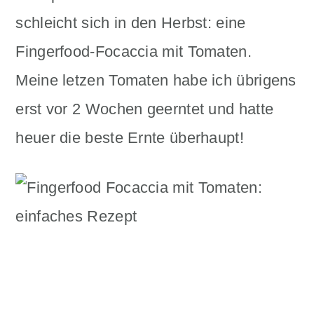
n
m
schleicht sich in den Herbst: eine
c
a
Fingerfood-Focaccia mit Tomaten.
o
r
Meine letzen Tomaten habe ich übrigens
n
y
erst vor 2 Wochen geerntet und hatte
t
s
heuer die beste Ernte überhaupt!
e
i
n
d
t
e
b
a
r