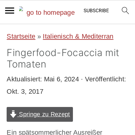
S
S
Startseite
»
Italienisch & Mediterran
k
k
Fingerfood-Focaccia mit
i
i
Tomaten
p
p
Aktualisiert:
Mai 6, 2024
· Veröffentlicht:
t
t
Okt. 3, 2017
o
o
m
p
Springe zu Rezept
a
r
i
i
Ein spätsommerlicher Ausreißer