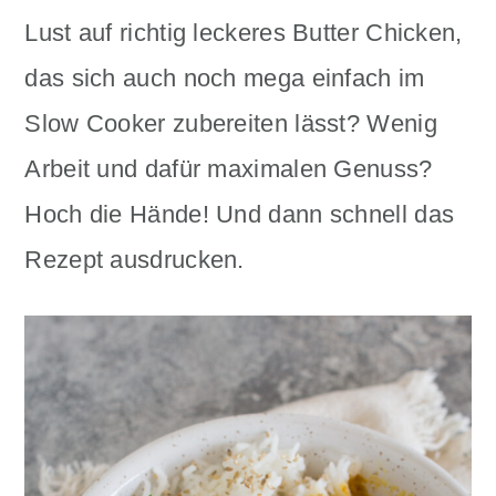
n
m
Lust auf richtig leckeres Butter Chicken,
c
a
das sich auch noch mega einfach im
o
r
Slow Cooker zubereiten lässt? Wenig
n
y
Arbeit und dafür maximalen Genuss?
t
s
Hoch die Hände! Und dann schnell das
e
i
Rezept ausdrucken.
n
d
t
e
b
a
r