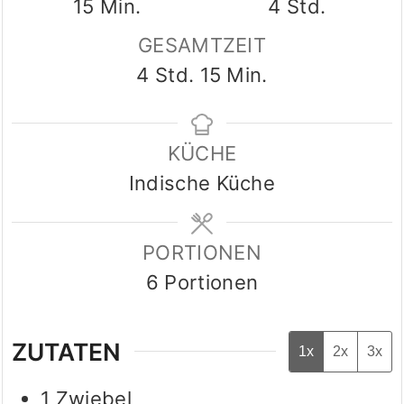
Minuten
Stunden
15
Min.
4
Std.
GESAMTZEIT
Stunden
Minuten
4
Std.
15
Min.
KÜCHE
Indische Küche
PORTIONEN
6
Portionen
ZUTATEN
1x
2x
3x
1
Zwiebel