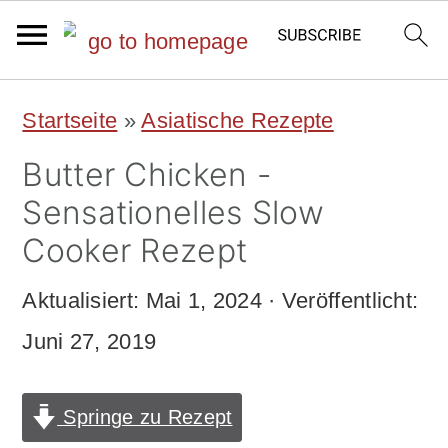
S
S
Startseite
»
Asiatische Rezepte
k
k
Butter Chicken -
i
i
Sensationelles Slow
p
p
Cooker Rezept
t
t
Aktualisiert:
Mai 1, 2024
· Veröffentlicht:
o
o
Juni 27, 2019
m
p
a
r
Springe zu Rezept
i
i