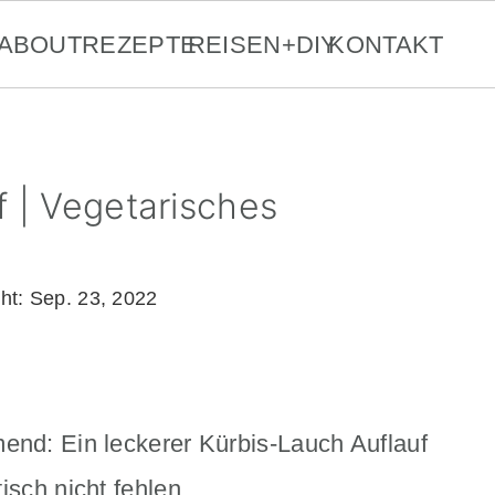
ABOUT
REZEPTE
REISEN+DIY
KONTAKT
f | Vegetarisches
cht:
Sep. 23, 2022
end: Ein leckerer Kürbis-Lauch Auflauf
isch nicht fehlen.