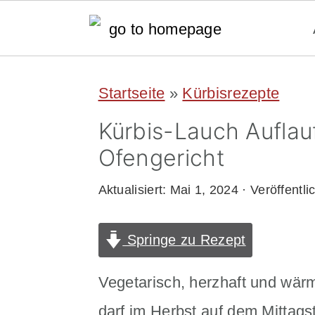
S
S
Startseite
»
Kürbisrezepte
k
k
Kürbis-Lauch Auflau
i
i
Ofengericht
p
p
t
t
Aktualisiert:
Mai 1, 2024
· Veröffentli
o
o
Springe zu Rezept
m
p
a
r
Vegetarisch, herzhaft und wärm
i
i
darf im Herbst auf dem Mittagst