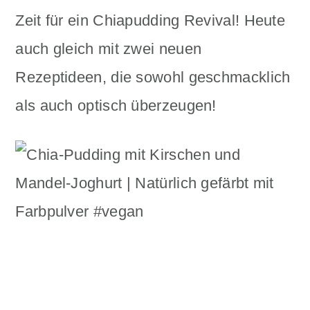
n
m
Zeit für ein Chiapudding Revival! Heute
c
a
auch gleich mit zwei neuen
o
r
Rezeptideen, die sowohl geschmacklich
n
y
als auch optisch überzeugen!
t
s
e
i
n
d
t
e
b
a
r