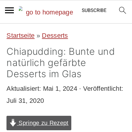
S
S
Startseite
»
Desserts
k
k
Chiapudding: Bunte und
i
i
natürlich gefärbte
p
p
Desserts im Glas
t
t
Aktualisiert:
Mai 1, 2024
· Veröffentlicht:
o
o
Juli 31, 2020
m
p
a
r
Springe zu Rezept
i
i