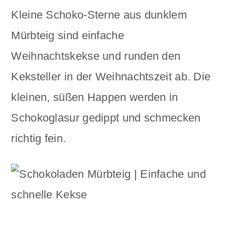
n
m
Kleine Schoko-Sterne aus dunklem
c
a
Mürbteig sind einfache
o
r
Weihnachtskekse und runden den
n
y
Keksteller in der Weihnachtszeit ab. Die
t
s
kleinen, süßen Happen werden in
e
i
Schokoglasur gedippt und schmecken
n
d
richtig fein.
t
e
b
a
r