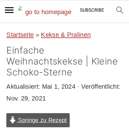
S
S
Startseite
»
Kekse & Pralinen
k
k
Einfache
i
i
Weihnachtskekse | Kleine
p
p
Schoko-Sterne
t
t
Aktualisiert:
Mai 1, 2024
· Veröffentlicht:
o
o
Nov. 29, 2021
m
p
a
r
Springe zu Rezept
i
i