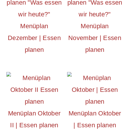
n
m
c
a
Menüplan
Menüplan
o
r
Dezember | Essen
November | Essen
n
y
planen
planen
t
s
e
i
n
d
t
e
b
a
Menüplan Oktober
Menüplan Oktober
r
II | Essen planen
| Essen planen