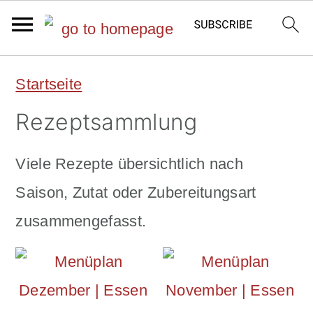
S
S
Startseite
k
k
Rezeptsammlung
i
i
p
p
Viele Rezepte übersichtlich nach
t
t
Saison, Zutat oder Zubereitungsart
o
o
zusammengefasst.
m
p
a
r
i
i