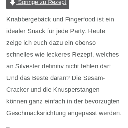
Springe zu Rezept
n
m
c
a
Knabbergebäck und Fingerfood ist ein
o
r
idealer Snack für jede Party. Heute
n
y
zeige ich euch dazu ein ebenso
t
s
schnelles wie leckeres Rezept, welches
e
i
an Silvester definitiv nicht fehlen darf.
n
d
Und das Beste daran? Die Sesam-
t
e
Cracker und die Knusperstangen
b
können ganz einfach in der bevorzugten
a
Geschmacksrichtung angepasst werden.
r