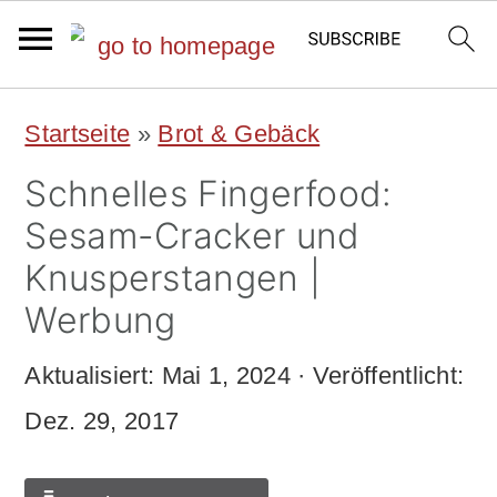
S
S
Startseite
»
Brot & Gebäck
k
k
Schnelles Fingerfood:
i
i
Sesam-Cracker und
p
p
Knusperstangen |
t
t
Werbung
o
o
Aktualisiert:
Mai 1, 2024
· Veröffentlicht:
m
p
Dez. 29, 2017
a
r
i
i