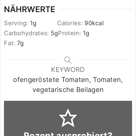
NÄHRWERTE
Serving:
1
g
Calories:
90
kcal
Carbohydrates:
5
g
Protein:
1
g
Fat:
7
g
KEYWORD
ofengeröstete Tomaten, Tomaten,
vegetarische Beilagen
Rezept ausprobiert?