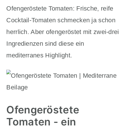
n
m
Ofengeröstete Tomaten: Frische, reife
c
a
Cocktail-Tomaten schmecken ja schon
o
r
herrlich. Aber ofengeröstet mit zwei-drei
n
y
Ingredienzen sind diese ein
t
s
mediterranes Highlight.
e
i
n
d
t
e
b
Ofengeröstete
a
Tomaten - ein
r