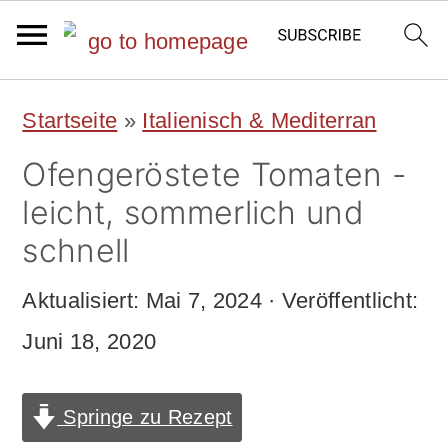
S
S
Startseite
»
Italienisch & Mediterran
k
k
Ofengeröstete Tomaten -
i
i
leicht, sommerlich und
p
p
schnell
t
t
Aktualisiert:
Mai 7, 2024
· Veröffentlicht:
o
o
Juni 18, 2020
m
p
a
r
Springe zu Rezept
i
i