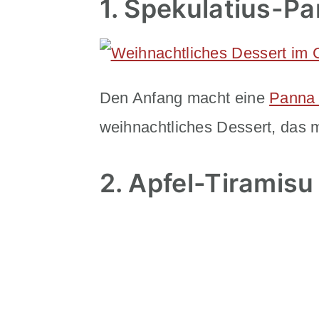
1. Spekulatius-P
n
m
c
a
o
r
Den Anfang macht eine
Panna 
n
y
weihnachtliches Dessert, das m
t
s
e
i
2. Apfel-Tiramisu
n
d
t
e
b
a
r