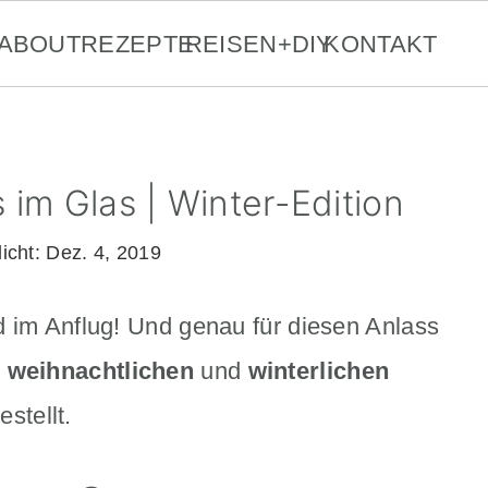
ABOUT
REZEPTE
REISEN+DIY
KONTAKT
 im Glas | Winter-Edition
licht:
Dez. 4, 2019
d im Anflug! Und genau für diesen Anlass
n
weihnachtlichen
und
winterlichen
tellt.