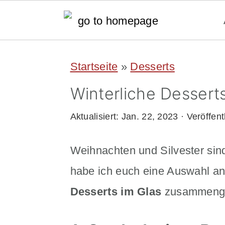
S
S
Startseite
»
Desserts
k
k
Winterliche Desserts
i
i
p
p
Aktualisiert:
Jan. 22, 2023
· Veröffent
t
t
Weihnachten und Silvester sin
o
o
habe ich euch eine Auswahl a
m
p
Desserts im Glas
zusammenges
a
r
i
i